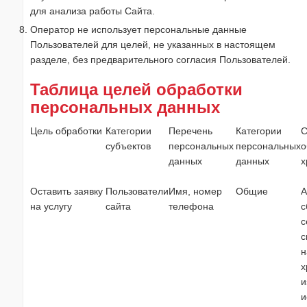
для анализа работы Сайта.
Оператор не использует персональные данные
Пользователей для целей, не указанных в настоящем
разделе, без предварительного согласия Пользователей.
Таблица целей обработки
персональных данных
Цель обработки
Категории
Перечень
Категории
С
субъектов
персональных
персональных
о
данных
данных
х
Оставить заявку
Пользователи
Имя, номер
Общие
А
на услугу
сайта
телефона
с
с
с
н
х
и
и