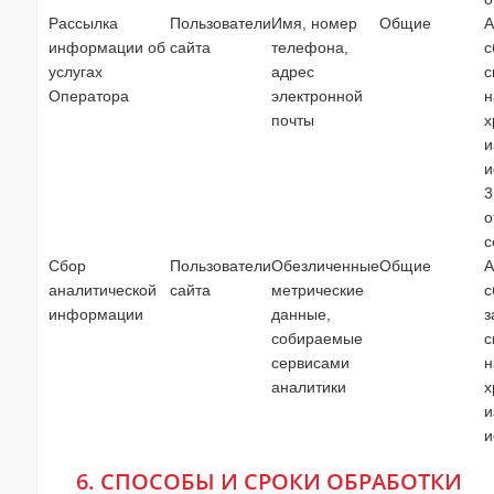
Рассылка
Пользователи
Имя, номер
Общие
А
информации об
сайта
телефона,
с
услугах
адрес
с
Оператора
электронной
н
почты
х
и
и
3
о
с
Сбор
Пользователи
Обезличенные
Общие
А
аналитической
сайта
метрические
с
информации
данные,
з
собираемые
с
сервисами
н
аналитики
х
и
и
6. СПОСОБЫ И СРОКИ ОБРАБОТКИ