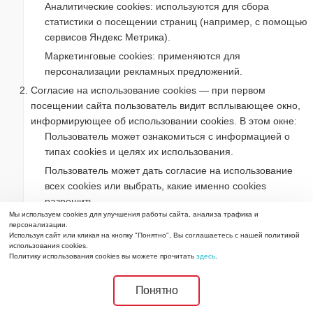
Аналитические cookies: используются для сбора
статистики о посещении страниц (например, с помощью
сервисов Яндекс Метрика).
Маркетинговые cookies: применяются для
персонализации рекламных предложений.
Согласие на использование cookies — при первом
посещении сайта пользователь видит всплывающее окно,
информирующее об использовании cookies. В этом окне:
Пользователь может ознакомиться с информацией о
типах cookies и целях их использования.
Пользователь может дать согласие на использование
всех cookies или выбрать, какие именно cookies
разрешить.
Мы используем cookies для улучшения работы сайта, анализа трафика и
Пользователь может настроить параметры использования
персонализации.
cookies в своём браузере. Отключение cookies может
Используя сайт или кликая на кнопку "Понятно", Вы соглашаетесь с нашей политикой
использования cookies.
привести к ограничению функциональности сайта.
Политику использования cookies вы можете прочитать
здесь
.
Cookies хранятся в течение срока, необходимого для
достижения их целей, но не более 12 месяцев, после чего
Понятно
они автоматически удаляются.