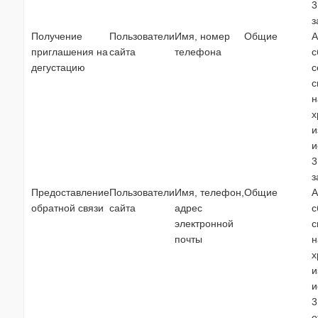
3
з
Получение
Пользователи
Имя, номер
Общие
А
приглашения на
сайта
телефона
с
дегустацию
с
с
н
х
и
и
3
з
Предоставление
Пользователи
Имя, телефон,
Общие
А
обратной связи
сайта
адрес
с
электронной
с
почты
н
х
и
и
3
о