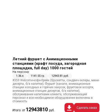
Летний фуршет с Анимационными
станциями (крафт посуда, загородная
площадка, full day) 1000 гостей
На персону:
1.36 л.
1141.55 гр.
12943.81 руб.
#359 Welcome-кофе-брейк (брускетты, сэндвич-эклеры, мини-
десерты, б/а напитки); Фуршет (канапе, анимационные
станции холодных и горячих закусок, фруктовое ассорти,
анимационные станции десертов, б/а напитки),
обслуживание напитками клиента, обслуживающий
персонал и все необходимое оборудование включены в
стоимость
Сделать заказ
12943810
Итого: от
руб.