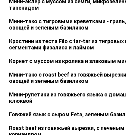
Мини-эклер с муссом из семги, микрозеленью
тапенадом
Мини-тако с тигровыми креветками - гриль, tar
овощей и зеленым базиликом
Кростини из теста Filo с tar-tar из тигровых кр
сегментами физалиса и лаймом
Корнет с муссом из кролика и злаковым микс
Мини-тако с roast beef из говяжьей вырезки, ta
овощей и зеленым базиликом
Мини-рулетики из говяжьего языка с домашни
клюквой
Говяжий язык с сыром Feta, зеленым базилико
Roast beef из говяжьей вырезки, с печеным пе
кориандром