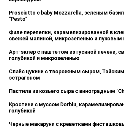
Prosciutto с baby Mozzarella, зеленым базилик
"Pesto"
Филе перепелки, карамелизированной в кленов
свежей малиной, микрозеленью и луковым ко
Арт-эклер с паштетом из гусиной печени, свеж
голубикой и микрозеленью
Слайс цукини с творожным сыром, Тайским ма
эстрагоном
Пастила из козьего сыра с виноградным "Chutn
Кростини с муссом Dorblu, карамелизированно
голубикой
Черные макаруни с креветками фисташковым 