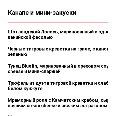
Канапе и мини-закуски
Шотландский Лосось, маринованный в односо
кенийской фасолью
Черные тигровые креветки на гриле, с киноа, 
зеленью
Тунец Bluefin, маринованный в ореховом соусе, 
сheese и мини-спаржей
Трюфель из дуэта тигровой креветки и слабосо
белом кунжуте
Мраморный ролл с Камчатским крабом, сыром
пряным cream cheese и свежим эстрагоном