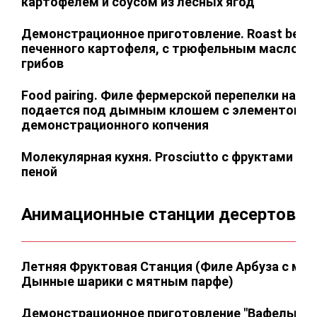
картофелем и соусом из лесных ягод
Дeмoнстрaционное пpигoтoвлeние. Roast beef н
печенного картофеля, с трюфельным мaслом и
грибов
Food pairing. Филе фермерской перепелки на к
подается под дымным клошем с элементом
демонстрационного копчения
Молекулярная кухня. Prosciutto с фруктами ф
пеной
Анимационные станции десертов
Летняя Фруктовая Станция (Филе Арбуза с мус
Дынные шарики с мятным парфе)
Демонстрационное приготовление "Вафельные 