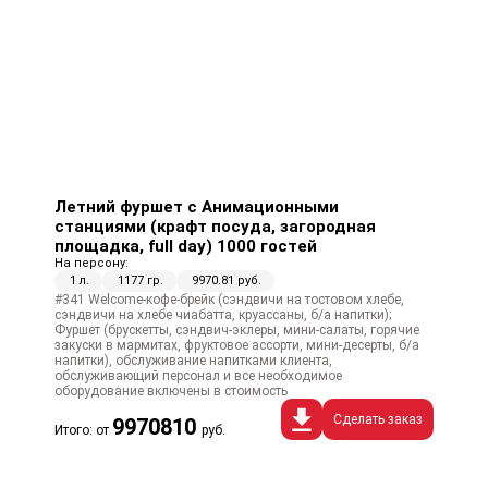
Летний фуршет с Анимационными
станциями (крафт посуда, загородная
площадка, full day) 1000 гостей
На персону:
1 л.
1177 гр.
9970.81 руб.
#341 Welcome-кофе-брейк (сэндвичи на тостовом хлебе,
сэндвичи на хлебе чиабатта, круассаны, б/а напитки);
Фуршет (брускетты, сэндвич-эклеры, мини-салаты, горячие
закуски в мармитах, фруктовое ассорти, мини-десерты, б/а
напитки), обслуживание напитками клиента,
обслуживающий персонал и все необходимое
оборудование включены в стоимость
Сделать заказ
9970810
Итого: от
руб.