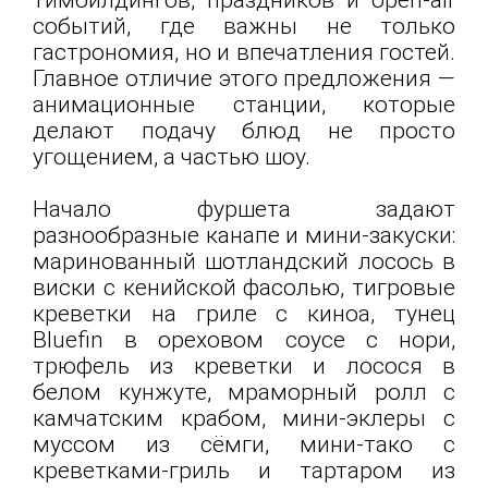
тимбилдингов, праздников и open-air
событий, где важны не только
гастрономия, но и впечатления гостей.
Главное отличие этого предложения —
анимационные станции, которые
делают подачу блюд не просто
угощением, а частью шоу.
Начало фуршета задают
разнообразные канапе и мини-закуски:
маринованный шотландский лосось в
виски с кенийской фасолью, тигровые
креветки на гриле с киноа, тунец
Bluefin в ореховом соусе с нори,
трюфель из креветки и лосося в
белом кунжуте, мраморный ролл с
камчатским крабом, мини-эклеры с
муссом из сёмги, мини-тако с
креветками-гриль и тартаром из