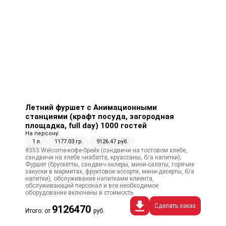
Летний фуршет с Анимационными
станциями (крафт посуда, загородная
площадка, full day) 1000 гостей
На персону:
1 л.
1177.03 гр.
9126.47 руб.
#353 Welcome-кофе-брейк (сэндвичи на тостовом хлебе,
сэндвичи на хлебе чиабатта, круассаны, б/а напитки);
Фуршет (брускетты, сэндвич-эклеры, мини-салаты, горячие
закуски в мармитах, фруктовое ассорти, мини-десерты, б/а
напитки), обслуживание напитками клиента,
обслуживающий персонал и все необходимое
оборудование включены в стоимость
Сделать заказ
9126470
Итого: от
руб.