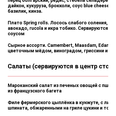
перец болгарский, редис, стебель сельдерея, 
дайкон, кукуруза, брокколи, соус blue cheese. З
базилик, кинза.
Плато Spring rolls. Лосось слабого соления, яп
авокадо, rucola и икра тобико. Сервируются с
соусом
Сырное ассорти. Camembert, Maasdam, Edam, C
цветочным мёдом, виноградом, гриссини и гр
Салаты (сервируются в центр стола
Мароканский салат из печеных овощей с пше
из французского багета
Филе фермерского цыплёнка в кунжуте, с лис
шпината, обжаренными на гриле цукини и тома