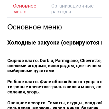
Основное
Организационные
меню
расходы
Основное меню
Холодные закуски (сервируются в ц
Сырное плато. Dorblu, Parmigiano, Chevrette, Bri
свежими ягодами, виноградом, цветочным мед
имбирными цукатами
Рыбное плато. Филе обожжённого тунца в соусе
тигровые креветки-гриль в чили и манго, лосо
соления, угорь.
Овощное ассорти. Томаты, огурцы, сладкий пе
сельдерея, морковь, укроп, кинза, базилик