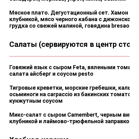
Мясное плато. Дегустационный сет. Хамон со
клубникой, мясо черного кабана с дижонской г
грудка со свежей малиной, говядина bresaola c
Салаты (сервируются в центр стола
Говяжий язык с сыром Feta, вялеными томата
салата айсберг и соусом pesto
Тигровые креветки, морские гребешки, кальма
осьминоги на carpaccio из бакинских томатов с
кунжутным соусом
Микс-салат с сыром Camembert, черным виног
клубникой и лаймово-трюфельной заправкой