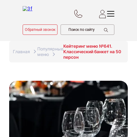
Обратный звонок
Кейтеринг меню №641.
Популярные
Главная
Классический банкет на 50
меню
персон