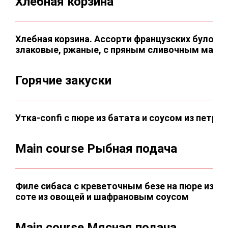
Хлебная корзина
Хлебная корзина. Ассорти французских булоче
злаковые, ржаные, с пряным сливочным масл
Горячие закуски
Утка-confi с пюре из батата и соусом из петруш
Main course Рыбная подача
Филе сибаса с креветочным безе на пюре из зе
соте из овощей и шафрановым соусом
Main course Мясная подача